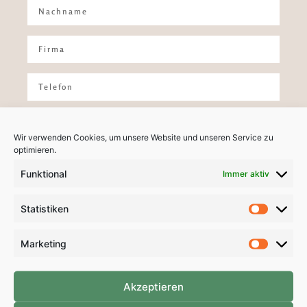
Wir verwenden Cookies, um unsere Website und unseren Service zu
optimieren.
Funktional
Immer aktiv
Statistiken
ICH STIMME ZU, DASS MEINE ANGABEN AUS DEM
KONTAKTFORMULAR ZUR BEANTWORTUNG MEINER
Marketing
ANFRAGE ERHOBEN UND VERARBEITET WERDEN. DIE DATEN
WERDEN NACH ABGESCHLOSSENER BEARBEITUNG DER
Akzeptieren
ANFRAGE GELÖSCHT. HINWEIS: SIE KÖNNEN IHRE
EINWILLIGUNG JEDERZEIT FÜR DIE ZUKUNFT PER E-MAIL