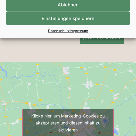
Ablehnen
WIDERRUFEN. DETAILLIERTE INFORMATIONEN ZUM UMGANG
MIT NUTZERDATEN FINDEN SIE IN UNSERER
Einstellungen speichern
DATENSCHUTZERKLÄRUNG*
Datenschutz
Impressum
JETZT ANFRAGEN
Klicke hier, um Marketing-Cookies zu
akzeptieren und diesen Inhalt zu
aktivieren